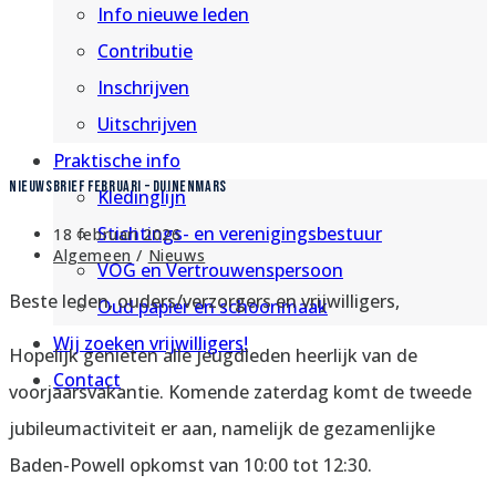
Info nieuwe leden
Contributie
Inschrijven
Uitschrijven
Praktische info
Nieuwsbrief februari – Duinenmars
Kledinglijn
Stichtings- en verenigingsbestuur
Bericht
18 februari 2026
gepubliceerd
Berichtcategorie:
Algemeen
/
Nieuws
VOG en Vertrouwenspersoon
op:
Beste leden, ouders/verzorgers en vrijwilligers,
Oud papier en schoonmaak
Wij zoeken vrijwilligers!
Hopelijk genieten alle jeugdleden heerlijk van de
Contact
voorjaarsvakantie. Komende zaterdag komt de tweede
jubileumactiviteit er aan, namelijk de gezamenlijke
Baden-Powell opkomst van 10:00 tot 12:30.