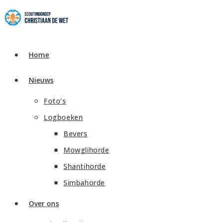
Ga
naar
inhoud
Home
Nieuws
Foto’s
Logboeken
Bevers
Mowglihorde
Shantihorde
Simbahorde
Over ons